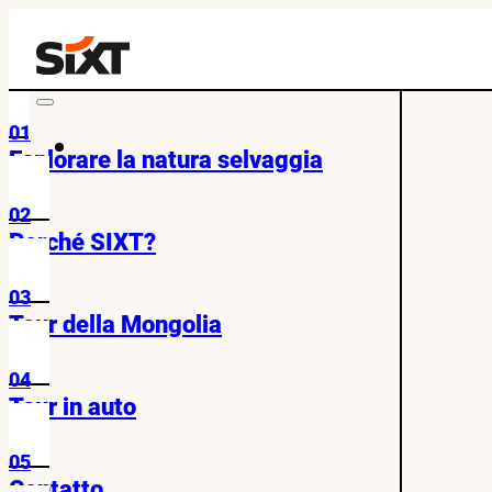
01
Esplorare la natura selvaggia
02
Perché SIXT?
03
Tour della Mongolia
04
Tour in auto
05
Contatto