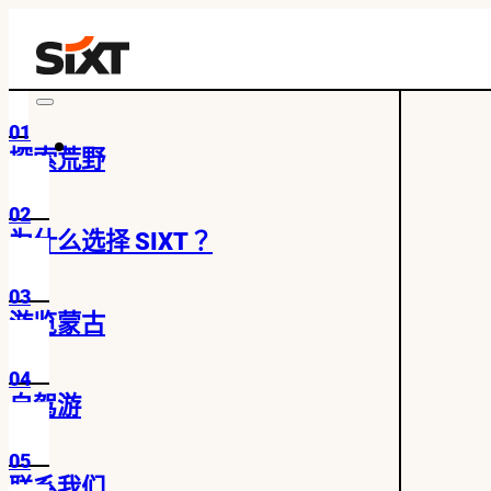
01
探索荒野
02
为什么选择 SIXT？
03
游览蒙古
04
自驾游
05
联系我们