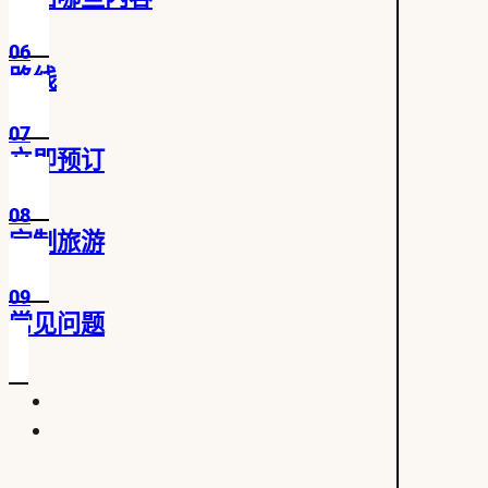
06
路线
07
立即预订
08
定制旅游
09
常见问题