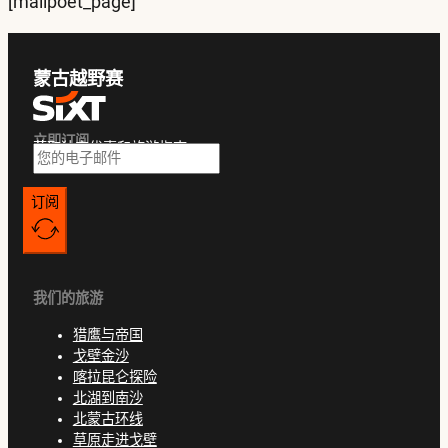
[mailpoet_page]
蒙古越野赛
立即订阅
获取独家优惠和旅游指南
订阅
我们的旅游
猎鹰与帝国
戈壁金沙
喀拉昆仑探险
北湖到南沙
北蒙古环线
草原走进戈壁