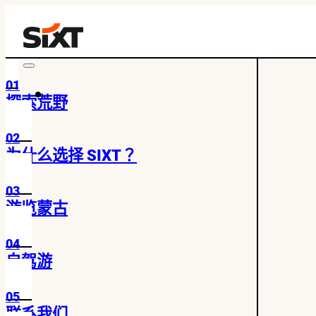
01
探索荒野
02
为什么选择 SIXT？
03
游览蒙古
04
自驾游
05
联系我们