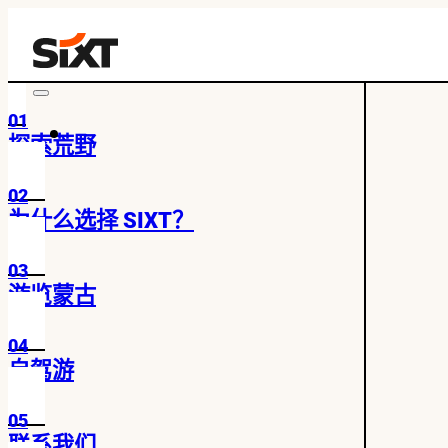
01
探索荒野
02
为什么选择 SIXT？
03
游览蒙古
04
自驾游
05
联系我们