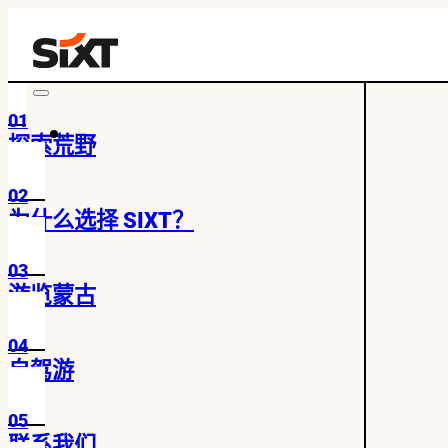
01
探索荒野
02
为什么选择 SIXT？
03
游览蒙古
04
自驾游
05
联系我们