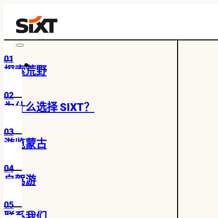
01
探索荒野
02
为什么选择 SIXT？
03
游览蒙古
04
自驾游
05
联系我们