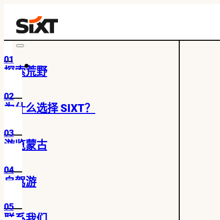
01
探索荒野
02
为什么选择 SIXT？
03
游览蒙古
04
自驾游
05
联系我们