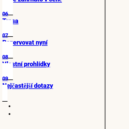
06
Trasa
07
Rezervovat nyní
08
Vlastní prohlídky
09
Nejčastější dotazy