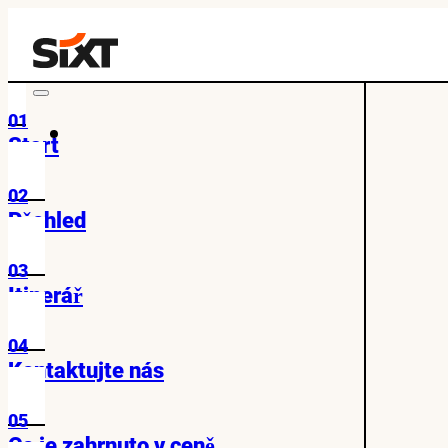
01
Start
02
Přehled
03
Itinerář
04
Kontaktujte nás
05
Co je zahrnuto v ceně