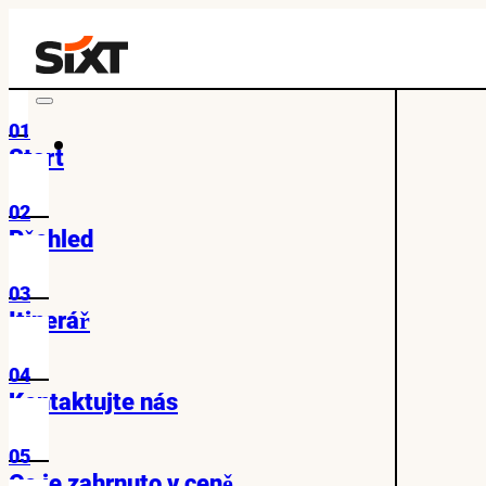
01
Start
02
Přehled
03
Itinerář
04
Kontaktujte nás
05
Co je zahrnuto v ceně