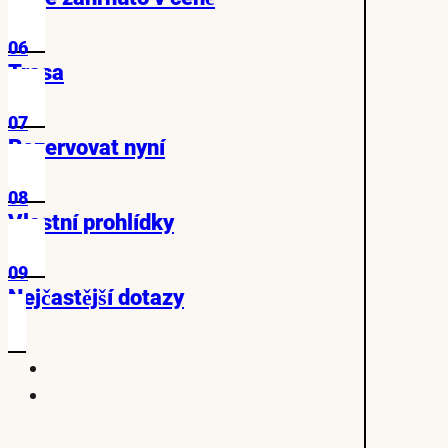
06
Trasa
07
Rezervovat nyní
08
Vlastní prohlídky
09
Nejčastější dotazy