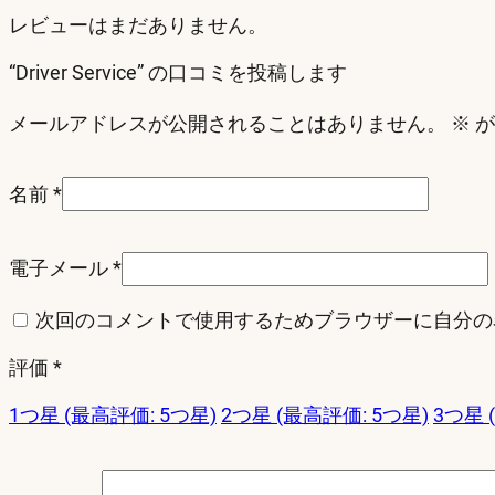
レビューはまだありません。
“Driver Service” の口コミを投稿します
メールアドレスが公開されることはありません。
※
が
名前
*
電子メール
*
次回のコメントで使用するためブラウザーに自分の
評価
*
1つ星 (最高評価: 5つ星)
2つ星 (最高評価: 5つ星)
3つ星 