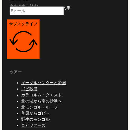
今すぐ申し込む
限定オファーや旅行ガイドを入手
サブスクライブ
ツアー
イーグルハンターと帝国
ゴビ砂漠
カラコルム・クエスト
北の湖から南の砂浜へ
北モンゴル・ループ
草原からゴビへ
野生のモンゴル
ゴビツアーズ