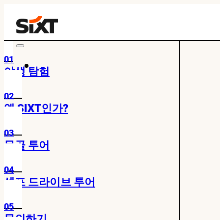
01
야생 탐험
02
왜 SIXT인가?
03
몽골 투어
04
셀프 드라이브 투어
05
문의하기