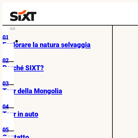
01
Esplorare la natura selvaggia
02
Perché SIXT?
03
Tour della Mongolia
04
Tour in auto
05
Contatto