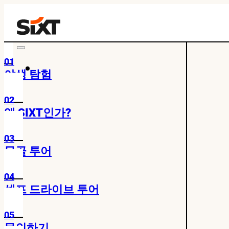
01
야생 탐험
02
왜 SIXT인가?
03
몽골 투어
04
셀프 드라이브 투어
05
문의하기