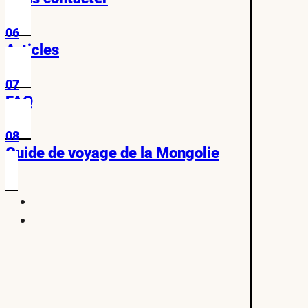
06
Articles
07
FAQ
08
Guide de voyage de la Mongolie