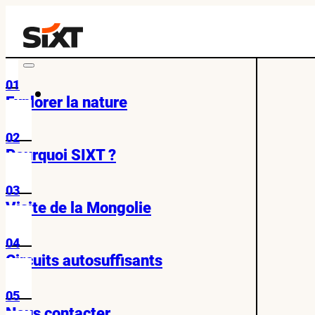
01
Explorer la nature
02
Pourquoi SIXT ?
03
Visite de la Mongolie
04
Circuits autosuffisants
05
Nous contacter