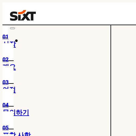
01
시작
02
개요
03
여정
04
문의하기
05
포함 사항