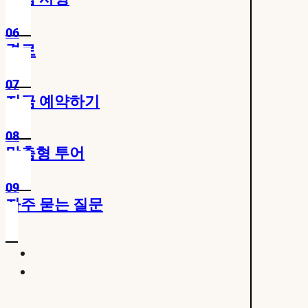
06
경로
07
지금 예약하기
08
맞춤형 투어
09
자주 묻는 질문