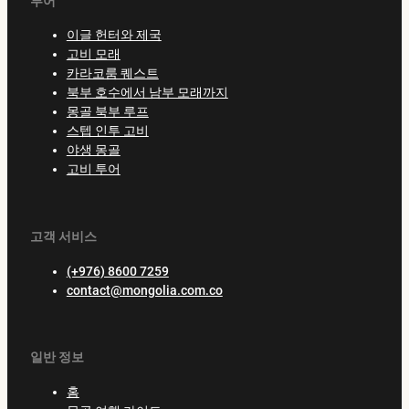
투어
이글 헌터와 제국
고비 모래
카라코룸 퀘스트
북부 호수에서 남부 모래까지
몽골 북부 루프
스텝 인투 고비
야생 몽골
고비 투어
고객 서비스
(+976) 8600 7259
contact@mongolia.com.co
일반 정보
홈