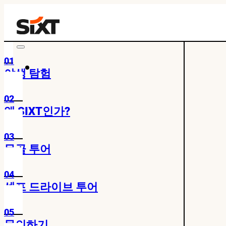
01
야생 탐험
02
왜 SIXT인가?
03
몽골 투어
04
셀프 드라이브 투어
05
문의하기