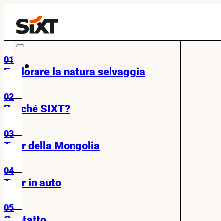
01
Esplorare la natura selvaggia
02
Perché SIXT?
03
Tour della Mongolia
04
Tour in auto
05
Contatto