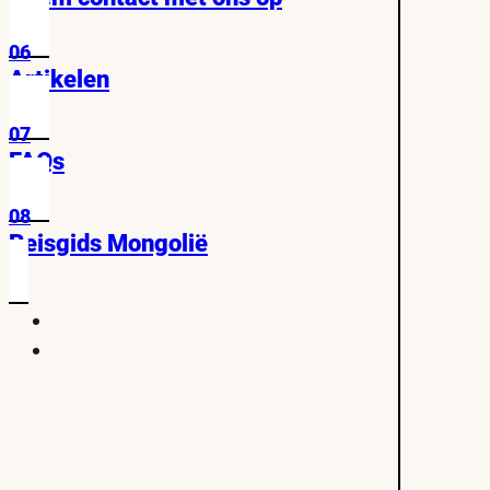
06
Artikelen
07
FAQs
08
Reisgids Mongolië