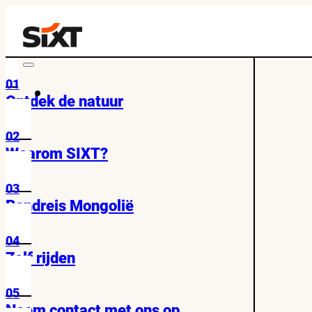
01
Ontdek de natuur
02
Waarom SIXT?
03
Rondreis Mongolië
04
Zelf rijden
05
Neem contact met ons op