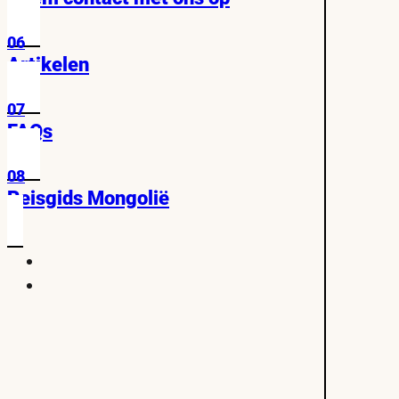
06
Artikelen
07
FAQs
08
Reisgids Mongolië