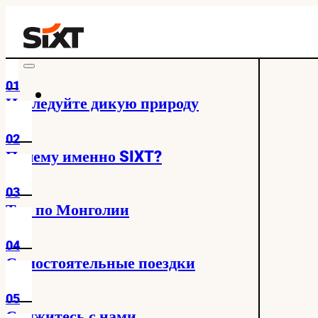
01
Исследуйте дикую природу
02
Почему именно SIXT?
03
Тур по Монголии
04
Самостоятельные поездки
05
Свяжитесь с нами