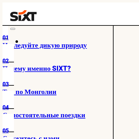
01
Исследуйте дикую природу
02
Почему именно SIXT?
03
Тур по Монголии
04
Самостоятельные поездки
05
Свяжитесь с нами