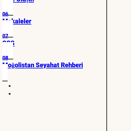
06
Makaleler
07
SSS
08
Moğolistan Seyahat Rehberi