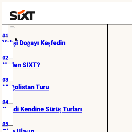
01
Vahşi Doğayı Keşfedin
02
Neden SIXT?
03
Moğolistan Turu
04
Kendi Kendine Sürüş Turları
05
Bize Ulaşın