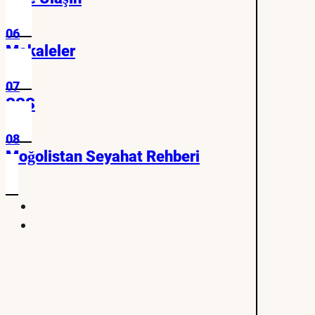
06
Makaleler
07
SSS
08
Moğolistan Seyahat Rehberi