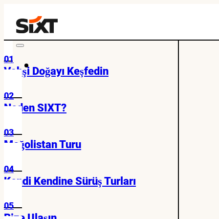
01
Vahşi Doğayı Keşfedin
02
Neden SIXT?
03
Moğolistan Turu
04
Kendi Kendine Sürüş Turları
05
Bize Ulaşın