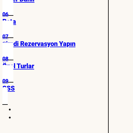
06
Rota
07
Şimdi Rezervasyon Yapın
08
Özel Turlar
09
SSS