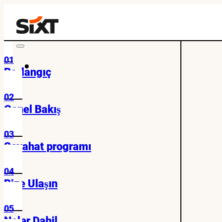
01
Başlangıç
02
Genel Bakış
03
Seyahat programı
04
Bize Ulaşın
05
Neler Dahil