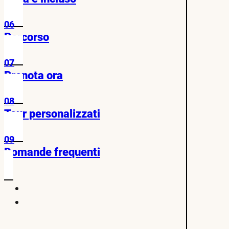
06
Percorso
07
Prenota ora
08
Tour personalizzati
09
Domande frequenti