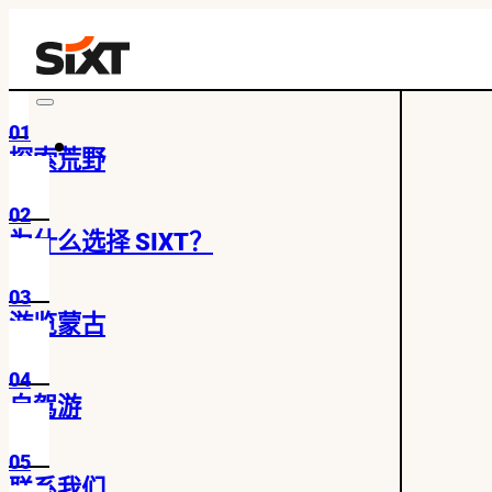
01
探索荒野
02
为什么选择 SIXT？
03
游览蒙古
04
自驾游
05
联系我们