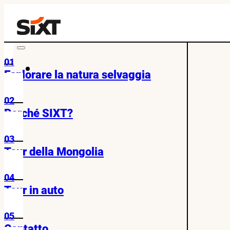
01
Esplorare la natura selvaggia
02
Perché SIXT?
03
Tour della Mongolia
04
Tour in auto
05
Contatto