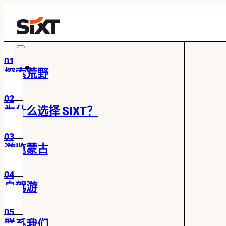
01
探索荒野
02
为什么选择 SIXT？
03
游览蒙古
04
自驾游
05
联系我们