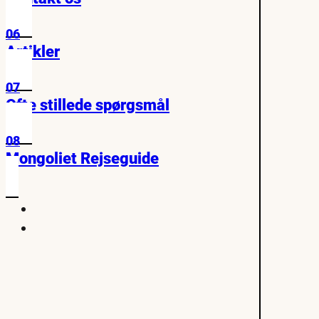
06
Artikler
07
Ofte stillede spørgsmål
08
Mongoliet Rejseguide