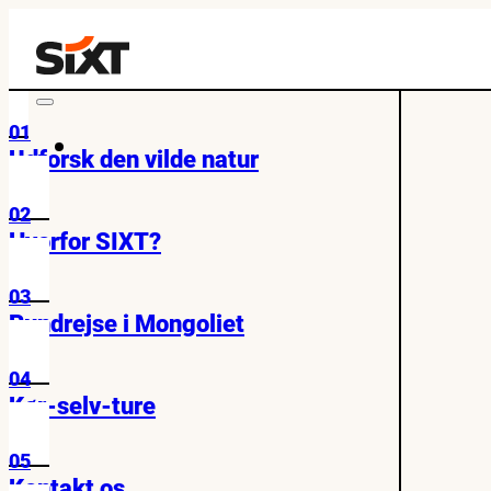
01
Udforsk den vilde natur
02
Hvorfor SIXT?
03
Rundrejse i Mongoliet
04
Kør-selv-ture
05
Kontakt os