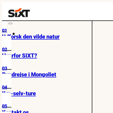
01
Udforsk den vilde natur
02
Hvorfor SIXT?
03
Rundrejse i Mongoliet
04
Kør-selv-ture
05
Kontakt os