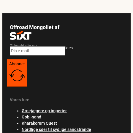
Offroad Mongoliet af
Tilmeld dig nu
Få eksklusive tilbud og rejseguides
Abonner
Vores ture
Ørnejægere og imperier
Gobi-sand
Kharakorum Quest
Nordlige søer til sydlige sandstrande