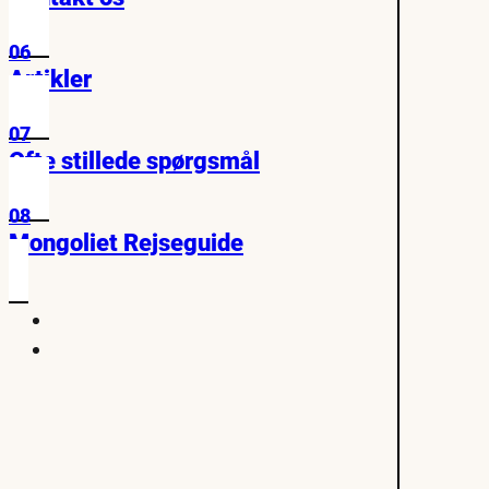
06
Artikler
07
Ofte stillede spørgsmål
08
Mongoliet Rejseguide