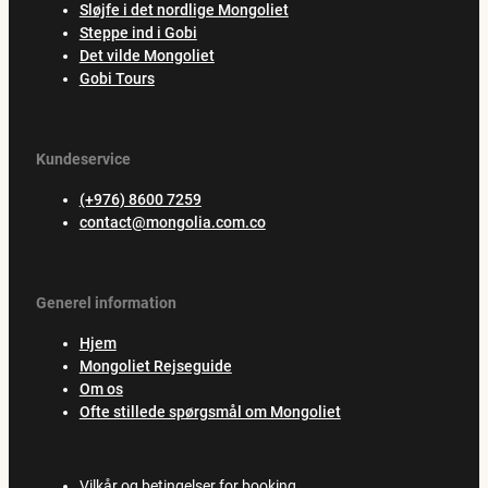
Sløjfe i det nordlige Mongoliet
Steppe ind i Gobi
Det vilde Mongoliet
Gobi Tours
Kundeservice
(+976) 8600 7259
contact@mongolia.com.co
Generel information
Hjem
Mongoliet Rejseguide
Om os
Ofte stillede spørgsmål om Mongoliet
Vilkår og betingelser for booking