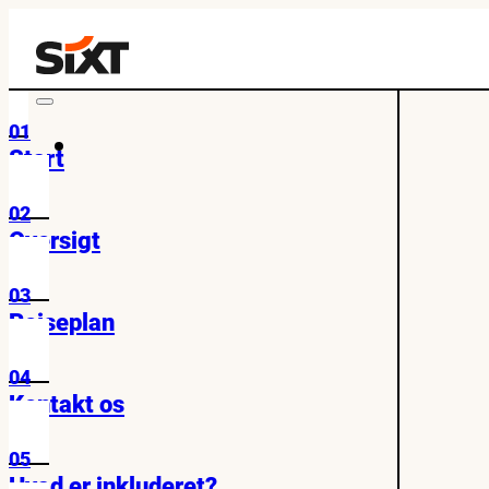
01
Start
02
Oversigt
03
Rejseplan
04
Kontakt os
05
Hvad er inkluderet?