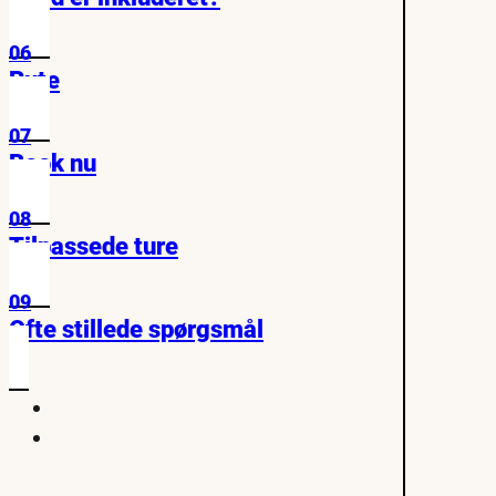
06
Rute
07
Book nu
08
Tilpassede ture
09
Ofte stillede spørgsmål