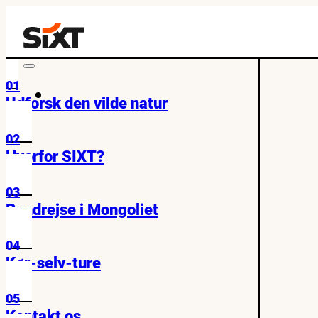
01
Udforsk den vilde natur
02
Hvorfor SIXT?
03
Rundrejse i Mongoliet
04
Kør-selv-ture
05
Kontakt os