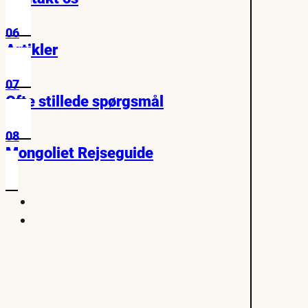
06
Artikler
07
Ofte stillede spørgsmål
08
Mongoliet Rejseguide