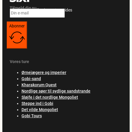
Tilmeld dig nu
Få eksklusive tilbud og rejseguides
Abonner
Vores ture
Ørnejægere og imperier
Gobi-sand
Kharakorum Quest
Nordlige søer til sydlige sandstrande
Sløjfe i det nordlige Mongoliet
Steppe ind i Gobi
Det vilde Mongoliet
Gobi Tours