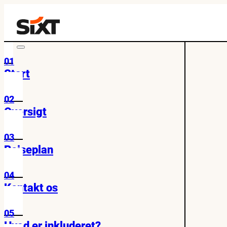
01
Start
02
Oversigt
03
Rejseplan
04
Kontakt os
05
Hvad er inkluderet?