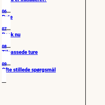
06
Rute
07
Book nu
08
Tilpassede ture
09
Ofte stillede spørgsmål