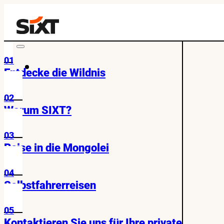
01
Entdecke die Wildnis
02
Warum SIXT?
03
Reise in die Mongolei
04
Selbstfahrerreisen
05
Kontaktieren Sie uns für Ihre private