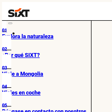
01
Explora la naturaleza
02
¿Por qué SIXT?
03
Viaje a Mongolia
04
Viajes en coche
05
Póngase en contacto con nosotros