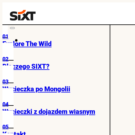
01
Explore The Wild
02
Dlaczego SIXT?
03
Wycieczka po Mongolii
04
Wycieczki z dojazdem własnym
05
Kontakt