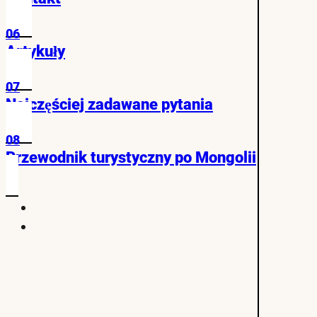
06
Artykuły
07
Najczęściej zadawane pytania
08
Przewodnik turystyczny po Mongolii