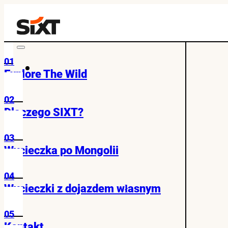
01
Explore The Wild
02
Dlaczego SIXT?
03
Wycieczka po Mongolii
04
Wycieczki z dojazdem własnym
05
Kontakt