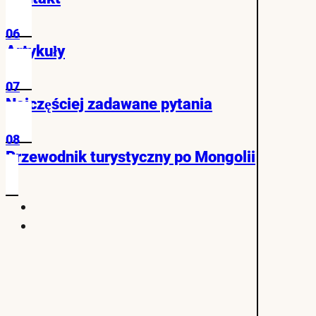
06
Artykuły
07
Najczęściej zadawane pytania
08
Przewodnik turystyczny po Mongolii