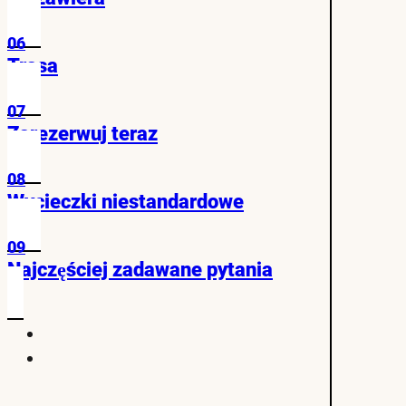
06
Trasa
07
Zarezerwuj teraz
08
Wycieczki niestandardowe
09
Najczęściej zadawane pytania