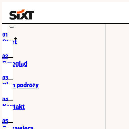
01
Start
02
Przegląd
03
Plan podróży
04
Kontakt
05
Co zawiera