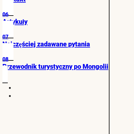
06
Artykuły
07
Najczęściej zadawane pytania
08
Przewodnik turystyczny po Mongolii