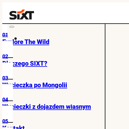
01
Explore The Wild
02
Dlaczego SIXT?
03
Wycieczka po Mongolii
04
Wycieczki z dojazdem własnym
05
Kontakt