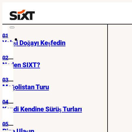
01
Vahşi Doğayı Keşfedin
02
Neden SIXT?
03
Moğolistan Turu
04
Kendi Kendine Sürüş Turları
05
Bize Ulaşın