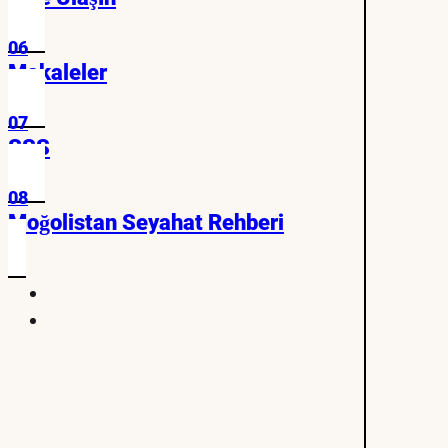
06
Makaleler
07
SSS
08
Moğolistan Seyahat Rehberi