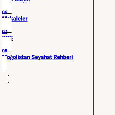
06
Makaleler
07
SSS
08
Moğolistan Seyahat Rehberi