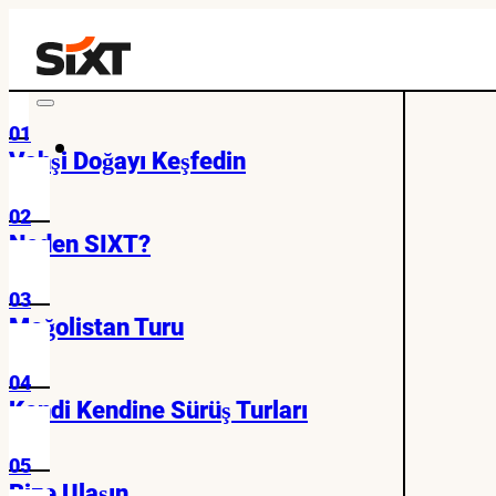
01
Vahşi Doğayı Keşfedin
02
Neden SIXT?
03
Moğolistan Turu
04
Kendi Kendine Sürüş Turları
05
Bize Ulaşın