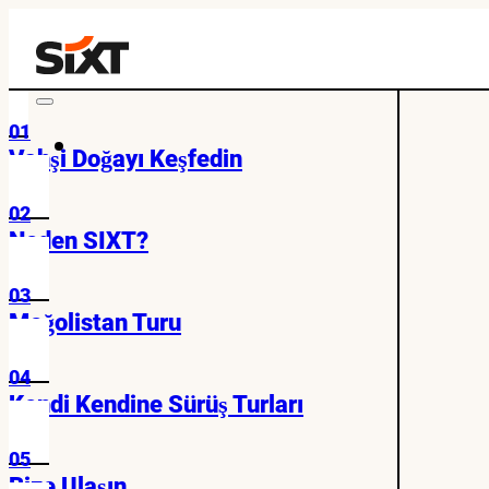
01
Vahşi Doğayı Keşfedin
02
Neden SIXT?
03
Moğolistan Turu
04
Kendi Kendine Sürüş Turları
05
Bize Ulaşın