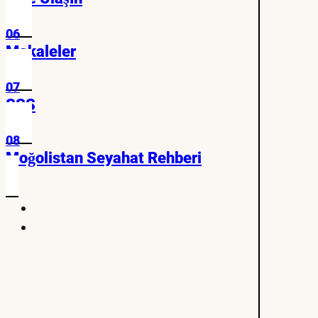
06
Makaleler
07
SSS
08
Moğolistan Seyahat Rehberi