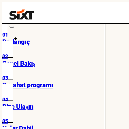
01
Başlangıç
02
Genel Bakış
03
Seyahat programı
04
Bize Ulaşın
05
Neler Dahil