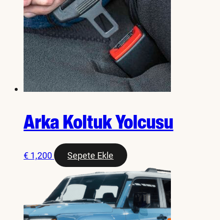
Arka Koltuk Yolcusu
€
1,200
Sepete Ekle