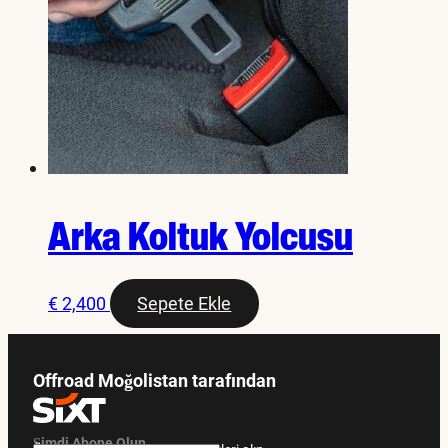
Arka Koltuk Yolcusu
€
2,400
Sepete Ekle
Offroad Moğolistan tarafından
Şimdi Abone Olun