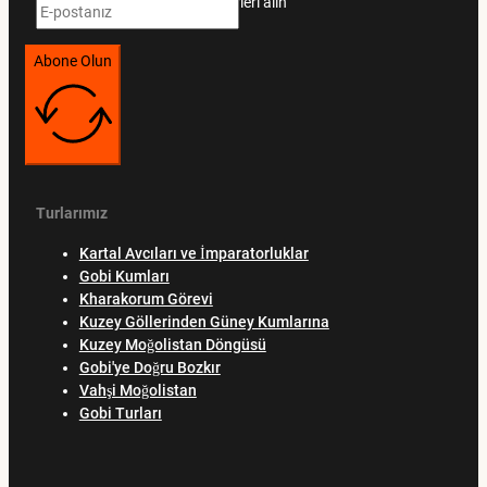
Özel teklifler ve seyahat rehberleri alın
Abone Olun
Turlarımız
Kartal Avcıları ve İmparatorluklar
Gobi Kumları
Kharakorum Görevi
Kuzey Göllerinden Güney Kumlarına
Kuzey Moğolistan Döngüsü
Gobi'ye Doğru Bozkır
Vahşi Moğolistan
Gobi Turları