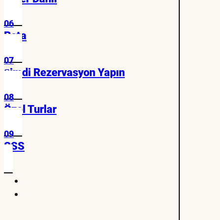
06
Rota
07
Şimdi Rezervasyon Yapın
08
Özel Turlar
09
SSS