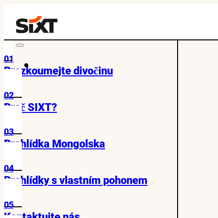
01
Prozkoumejte divočinu
02
Proč SIXT?
03
Prohlídka Mongolska
04
Prohlídky s vlastním pohonem
05
Kontaktujte nás