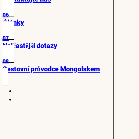
06
Články
07
Nejčastější dotazy
08
Cestovní průvodce Mongolskem