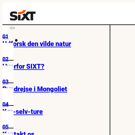
01
Udforsk den vilde natur
02
Hvorfor SIXT?
03
Rundrejse i Mongoliet
04
Kør-selv-ture
05
Kontakt os