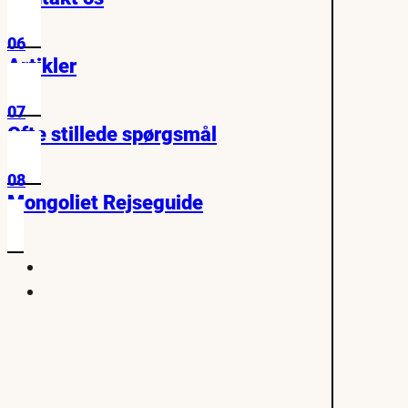
06
Artikler
07
Ofte stillede spørgsmål
08
Mongoliet Rejseguide