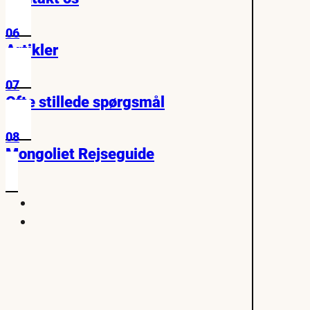
06
Artikler
07
Ofte stillede spørgsmål
08
Mongoliet Rejseguide