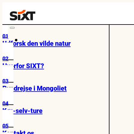
01
Udforsk den vilde natur
02
Hvorfor SIXT?
03
Rundrejse i Mongoliet
04
Kør-selv-ture
05
Kontakt os