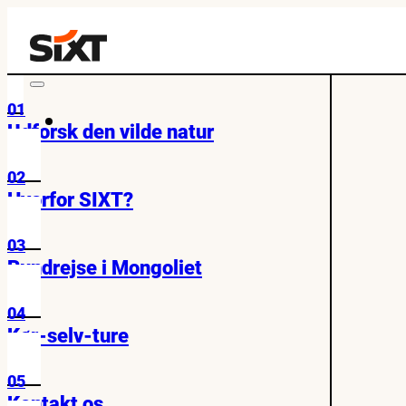
01
Udforsk den vilde natur
02
Hvorfor SIXT?
03
Rundrejse i Mongoliet
04
Kør-selv-ture
05
Kontakt os