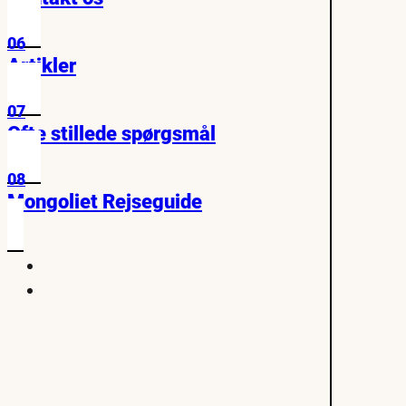
06
Artikler
07
Ofte stillede spørgsmål
08
Mongoliet Rejseguide