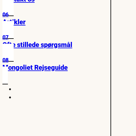
06
Artikler
07
Ofte stillede spørgsmål
08
Mongoliet Rejseguide