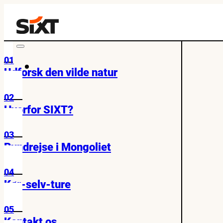
01
Udforsk den vilde natur
02
Hvorfor SIXT?
03
Rundrejse i Mongoliet
04
Kør-selv-ture
05
Kontakt os