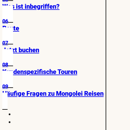
Was ist inbegriffen?
06
Route
07
Jetzt buchen
08
Kundenspezifische Touren
09
Häufige Fragen zu Mongolei Reisen