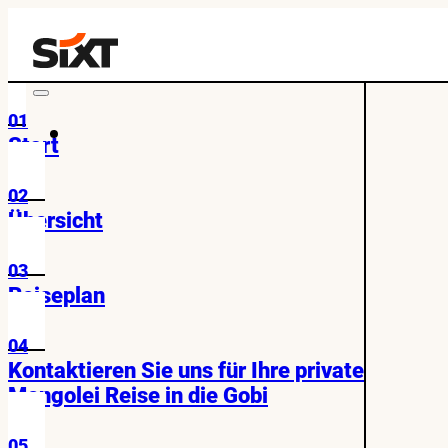
01
Start
02
Übersicht
03
Reiseplan
04
Kontaktieren Sie uns für Ihre private
Mongolei Reise in die Gobi
05